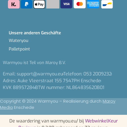
Unsere anderen Geschäfte
Wateryou
Palletpoint
Warmyou ist Teil von Maroy B.V.
Email: support@warmyou.eu
Telefoon: 053 2009232
Adres: Auke Vleerstraat 155 7547PH Enschede
KVK 88957284
BTW nummer: NL864835620B01
Copyright © 2024 Warmyou – Realisierung durch
Maroy
Media
Enschede
De waardering van warmyou.eu/ bij
WebwinkelKeur