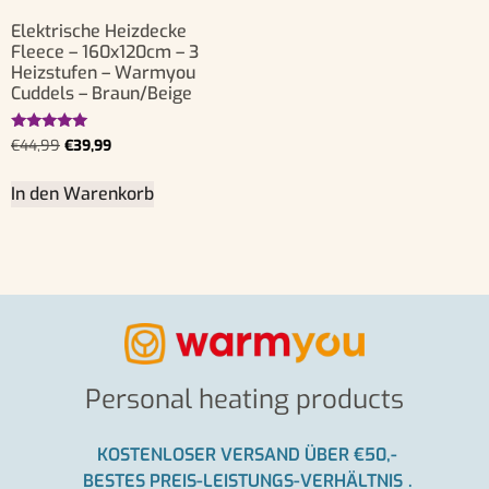
Elektrische Heizdecke
Fleece – 160x120cm – 3
Heizstufen – Warmyou
Cuddels – Braun/Beige
Bewertet
€
44,99
€
39,99
mit
5.00
von 5
In den Warenkorb
Personal heating products
KOSTENLOSER VERSAND ÜBER €50,-
BESTES PREIS-LEISTUNGS-VERHÄLTNIS
.