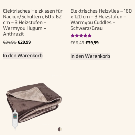
Elektrisches Heizkissen für
Elektrisches Heizvlies – 160
Nacken/Schultern, 60 x 62
x 120 cm – 3 Heizstufen –
cm – 3 Heizstufen –
Warmyou Cuddles –
Warmyou Hugum –
Schwarz/Grau
Anthrazit
Bewertet
€
34,99
€
29,99
€
66,49
€
39,99
mit
5.00
von 5
In den Warenkorb
In den Warenkorb