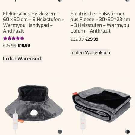
Elektrisches Heizkissen –
Elektrischer Fußwärmer
60 x 30 cm – 9 Heizstufen –
aus Fleece – 30×30×23 cm
Warmyou Handypad –
– 3 Heizstufen – Warmyou
Anthrazit
Lofum – Anthrazit
€
32,99
€
29,99
Bewertet
€
24,99
€
19,99
mit
In den Warenkorb
5.00
von 5
In den Warenkorb