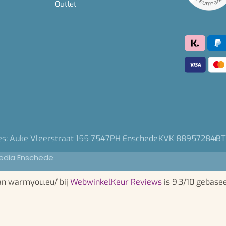
Outlet
es: Auke Vleerstraat 155 7547PH Enschede
KVK 88957284
BT
edia
Enschede
an warmyou.eu/ bij
WebwinkelKeur Reviews
is 9.3/10 gebase