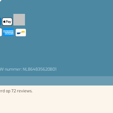
W nummer: NL864835620B01
erd op 72 reviews.