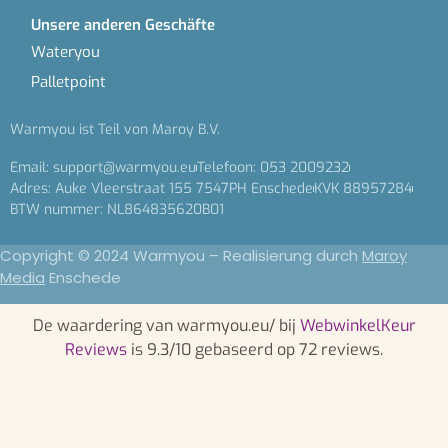
Unsere anderen Geschäfte
Wateryou
Palletpoint
Warmyou ist Teil von Maroy B.V.
Email: support@warmyou.eu
Telefoon: 053 2009232
Adres: Auke Vleerstraat 155 7547PH Enschede
KVK 88957284
BTW nummer: NL864835620B01
Copyright © 2024 Warmyou – Realisierung durch
Maroy
Media
Enschede
De waardering van warmyou.eu/ bij
WebwinkelKeur
Reviews
is 9.3/10 gebaseerd op 72 reviews.