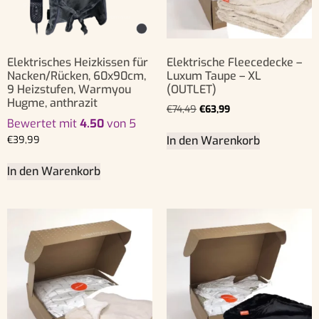
Elektrisches Heizkissen für
Elektrische Fleecedecke –
Nacken/Rücken, 60x90cm,
Luxum Taupe – XL
9 Heizstufen, Warmyou
(OUTLET)
Hugme, anthrazit
€
74,49
€
63,99
Bewertet mit
4.50
von 5
In den Warenkorb
€
39,99
In den Warenkorb