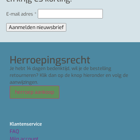
E-mail adres
*
Herroepingsrecht
Je hebt 14 dagen bedenktijd, wil je de bestelling
retourneren? Klik dan op de knop hieronder en volg de
aanwijzingen.
herroep aankoop
Klantenservice
FAQ
Mijn account