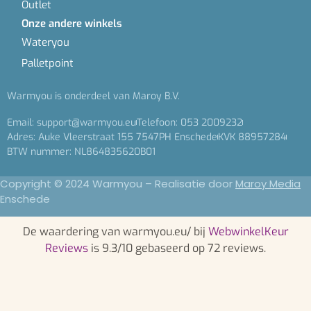
Outlet
Onze andere winkels
Wateryou
Palletpoint
Warmyou is onderdeel van Maroy B.V.
Email: support@warmyou.eu
Telefoon: 053 2009232
Adres: Auke Vleerstraat 155 7547PH Enschede
KVK 88957284
BTW nummer: NL864835620B01
Copyright © 2024 Warmyou – Realisatie door
Maroy Media
Enschede
De waardering van warmyou.eu/ bij
WebwinkelKeur
Reviews
is 9.3/10 gebaseerd op 72 reviews.