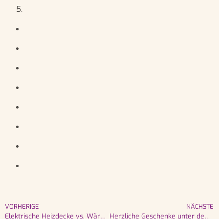
VORHERIGE
NÄCHSTE
Elektrische Heizdecke vs. Wärmflasche: Was ist der Unterschied?
Herzliche Geschenke unter dem Weihnachtsbaum: Schenken Sie dieses Jahr Behaglichkeit und Gemütlichkeit