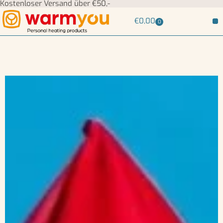
Kostenloser Versand über €50,-
€
0,00
0