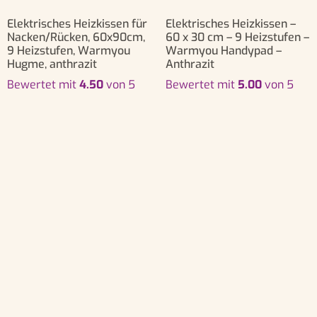
Elektrisches Heizkissen für
Elektrisches Heizkissen –
Nacken/Rücken, 60x90cm,
60 x 30 cm – 9 Heizstufen –
9 Heizstufen, Warmyou
Warmyou Handypad –
Hugme, anthrazit
Anthrazit
Bewertet mit
4.50
von 5
Bewertet mit
5.00
von 5
€
39,99
€
24,99
€
19,99
In den Warenkorb
In den Warenkorb