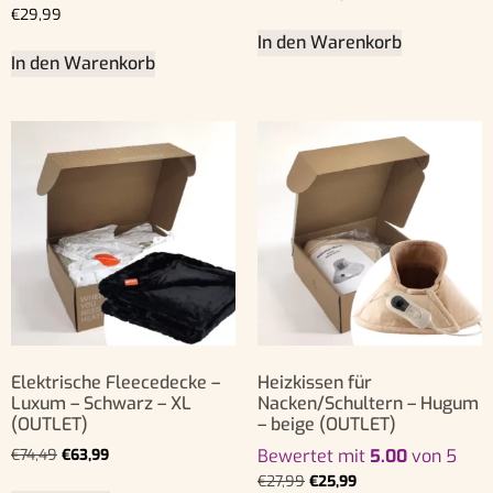
€
29,99
In den Warenkorb
In den Warenkorb
Elektrische Fleecedecke –
Heizkissen für
Luxum – Schwarz – XL
Nacken/Schultern – Hugum
(OUTLET)
– beige (OUTLET)
€
74,49
€
63,99
Bewertet mit
5.00
von 5
€
27,99
€
25,99