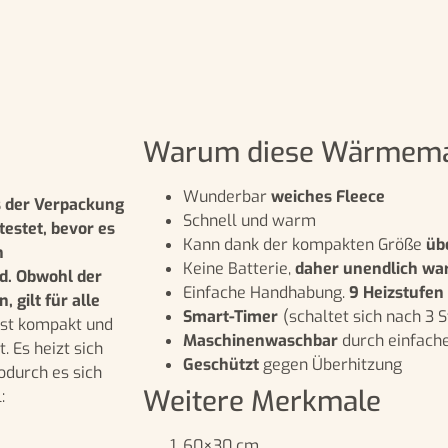
Warum diese Wärmema
Wunderbar
weiches Fleece
s der Verpackung
Schnell und warm
estet, bevor es
Kann dank der kompakten Größe
üb
n
Keine Batterie,
daher unendlich w
d. Obwohl der
Einfache Handhabung.
9 Heizstufen
 gilt für alle
Smart-Timer
(schaltet sich nach 3 
ist kompakt und
Maschinenwaschbar
durch einfach
. Es heizt sich
Geschützt
gegen Überhitzung
odurch es sich
Weitere Merkmale
:
60×30 cm