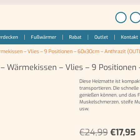
erdecken
Fußwärmer
Rabat
Outlet
Kontakt
issen – Vlies – 9 Positionen – 60x30cm – Anthrazit (OUT
ärmekissen – Vlies – 9 Positionen 
Diese Heizmatte ist kompak
transportieren. Die schnell
genießen können, und das Fl
Muskelschmerzen, steife M
usw.
€
24,99
€
17,95