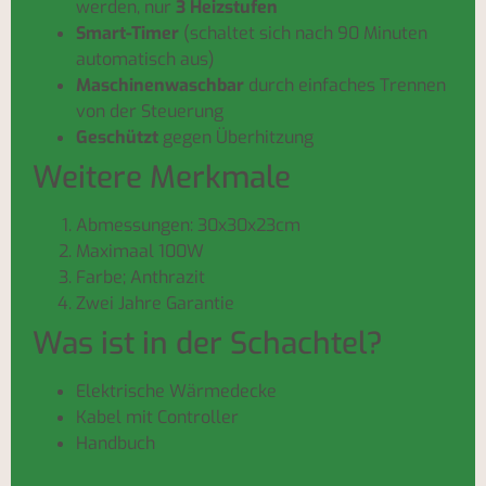
werden, nur
3 Heizstufen
Smart-Timer
(schaltet sich nach 90 Minuten
automatisch aus)
Maschinenwaschbar
durch einfaches Trennen
von der Steuerung
Geschützt
gegen Überhitzung
Weitere Merkmale
Abmessungen: 30x30x23cm
Maximaal 100W
Farbe; Anthrazit
Zwei Jahre Garantie
Was ist in der Schachtel?
Elektrische Wärmedecke
Kabel mit Controller
Handbuch