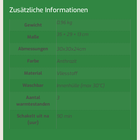
Zusätzliche Informationen
0,96 kg
Gewicht
35 × 29 × 13 cm
Maße
Abmessungen
30x30x24cm
Farbe
Anthrazit
Material
Vliesstoff
Waschbar
Innenhülle (max 30°C)
Aantal
3
warmtestanden
Schakelt uit na
90 min
(uur)