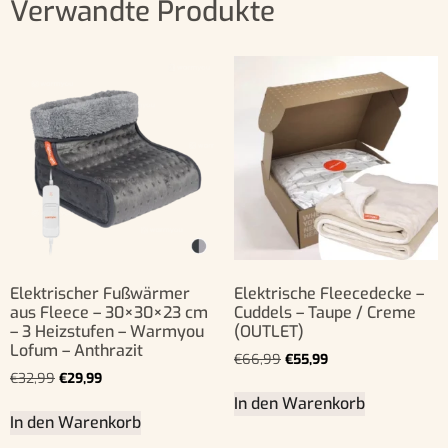
Verwandte Produkte
Elektrischer Fußwärmer
Elektrische Fleecedecke –
aus Fleece – 30×30×23 cm
Cuddels – Taupe / Creme
– 3 Heizstufen – Warmyou
(OUTLET)
Lofum – Anthrazit
€
66,99
€
55,99
€
32,99
€
29,99
In den Warenkorb
In den Warenkorb