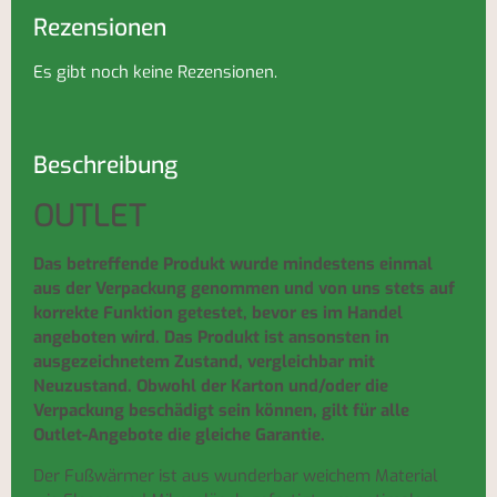
Rezensionen
Es gibt noch keine Rezensionen.
Beschreibung
OUTLET
Das betreffende Produkt wurde mindestens einmal
aus der Verpackung genommen und von uns stets auf
korrekte Funktion getestet, bevor es im Handel
angeboten wird. Das Produkt ist ansonsten in
ausgezeichnetem Zustand, vergleichbar mit
Neuzustand. Obwohl der Karton und/oder die
Verpackung beschädigt sein können, gilt für alle
Outlet-Angebote die gleiche Garantie.
Der Fußwärmer ist aus wunderbar weichem Material