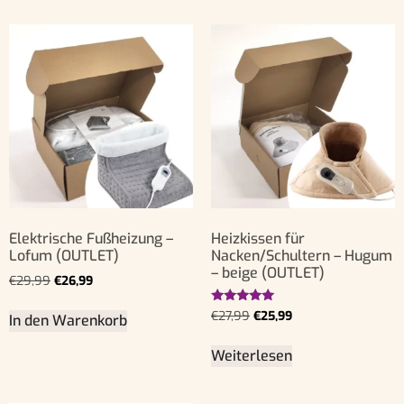
Elektrische Fußheizung –
Heizkissen für
Lofum (OUTLET)
Nacken/Schultern – Hugum
– beige (OUTLET)
€
29,99
€
26,99
Bewertet
€
27,99
€
25,99
In den Warenkorb
mit
5.00
von 5
Weiterlesen