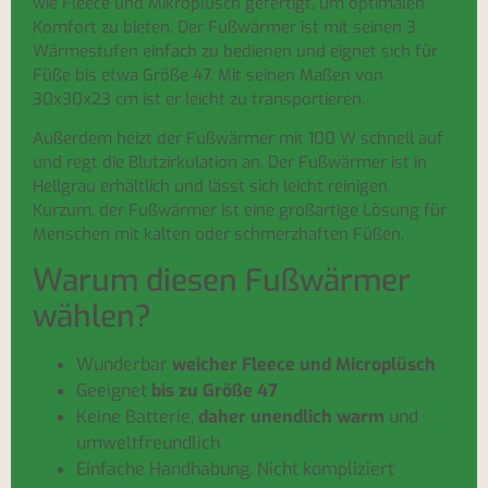
wie Fleece und Mikroplüsch gefertigt, um optimalen
Komfort zu bieten. Der Fußwärmer ist mit seinen 3
Wärmestufen einfach zu bedienen und eignet sich für
Füße bis etwa Größe 47. Mit seinen Maßen von
30x30x23 cm ist er leicht zu transportieren.
Außerdem heizt der Fußwärmer mit 100 W schnell auf
und regt die Blutzirkulation an. Der Fußwärmer ist in
Hellgrau erhältlich und lässt sich leicht reinigen.
Kurzum, der Fußwärmer ist eine großartige Lösung für
Menschen mit kalten oder schmerzhaften Füßen.
Warum diesen Fußwärmer
wählen?
Wunderbar
weicher Fleece und Microplüsch
Geeignet
bis zu Größe 47
Keine Batterie,
daher unendlich warm
und
umweltfreundlich
Einfache Handhabung. Nicht kompliziert