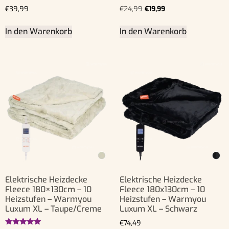
Bewertet
Bewertet
€
39,99
€
24,99
€
19,99
mit
mit
4.50
5.00
von 5
von 5
In den Warenkorb
In den Warenkorb
Elektrische Heizdecke
Elektrische Heizdecke
Fleece 180×130cm – 10
Fleece 180x130cm – 10
Heizstufen – Warmyou
Heizstufen – Warmyou
Luxum XL – Taupe/Creme
Luxum XL – Schwarz
€
74,49