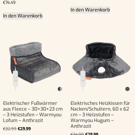
Bewertet
€
74,49
mit
In den Warenkorb
5.00
von 5
In den Warenkorb
Elektrischer Fußwärmer
Elektrisches Heizkissen für
aus Fleece – 30×30×23 cm
Nacken/Schultern, 60 x 62
– 3 Heizstufen – Warmyou
cm – 3 Heizstufen –
Lofum – Anthrazit
Warmyou Hugum –
Anthrazit
€
32,99
€
29,99
€
34,99
€
29,99