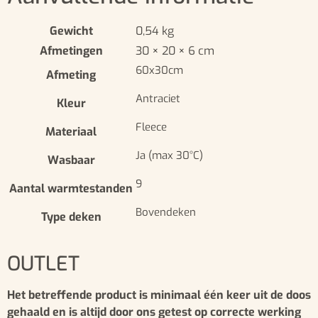
Gewicht
0,54 kg
Afmetingen
30 × 20 × 6 cm
60x30cm
Afmeting
Antraciet
Kleur
Fleece
Materiaal
Ja (max 30°C)
Wasbaar
9
Aantal warmtestanden
Bovendeken
Type deken
OUTLET
Het betreffende product is minimaal één keer uit de doos
gehaald en is altijd door ons getest op correcte werking