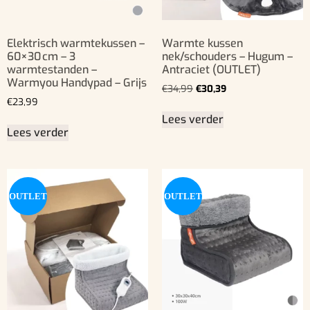
Elektrisch warmtekussen –
Warmte kussen
60×30 cm – 3
nek/schouders – Hugum –
warmtestanden –
Antraciet (OUTLET)
Warmyou Handypad – Grijs
€
34,99
€
30,39
€
23,99
Lees verder
Lees verder
OUTLET
OUTLET