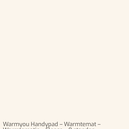
Warmyou Handypad – Warmtemat –