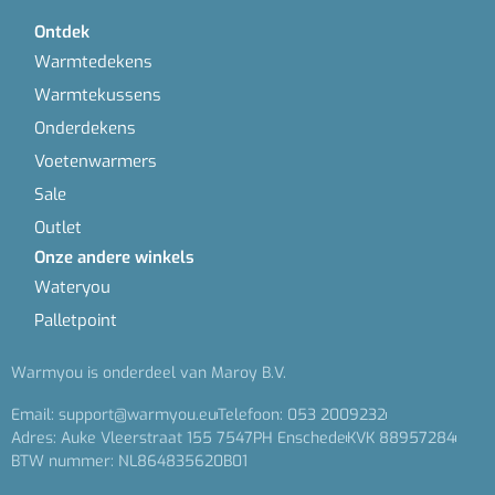
Ontdek
Warmtedekens
Warmtekussens
Onderdekens
Voetenwarmers
Sale
Outlet
Onze andere winkels
Wateryou
Palletpoint
Warmyou is onderdeel van Maroy B.V.
Email: support@warmyou.eu
Telefoon: 053 2009232
Adres: Auke Vleerstraat 155 7547PH Enschede
KVK 88957284
BTW nummer: NL864835620B01