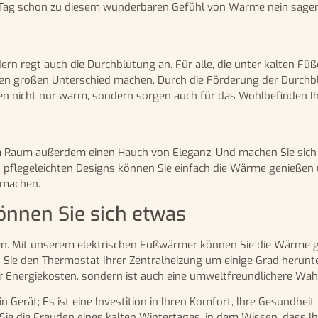
ten Tag schon zu diesem wunderbaren Gefühl von Wärme nein sage
rn regt auch die Durchblutung an. Für alle, die unter kalten Fü
inen großen Unterschied machen. Durch die Förderung der Durch
ben nicht nur warm, sondern sorgen auch für das Wohlbefinden Ih
em Raum außerdem einen Hauch von Eleganz. Und machen Sie sich
es pflegeleichten Designs können Sie einfach die Wärme genieße
 machen.
önnen Sie sich etwas
en. Mit unserem elektrischen Fußwärmer können Sie die Wärme ge
en Sie den Thermostat Ihrer Zentralheizung um einige Grad herun
r Energiekosten, sondern ist auch eine umweltfreundlichere Wahl
 Gerät; Es ist eine Investition in Ihren Komfort, Ihre Gesundheit
ie die Freuden eines kalten Wintertages, in dem Wissen, dass I