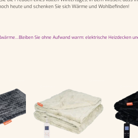
 noch heute und schenken Sie sich Wärme und Wohlbefinden!
Das perfekte Geschenk: Heizdecken, Wärmeunterbetten und Fußwärmer aus Fleece
Bleiben Sie ohne Aufwand warm: elektrische Heizdecken u