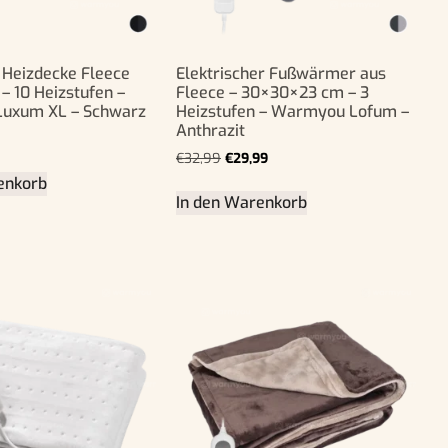
e Heizdecke Fleece
Elektrischer Fußwärmer aus
– 10 Heizstufen –
Fleece – 30×30×23 cm – 3
uxum XL – Schwarz
Heizstufen – Warmyou Lofum –
Anthrazit
€
32,99
€
29,99
enkorb
In den Warenkorb