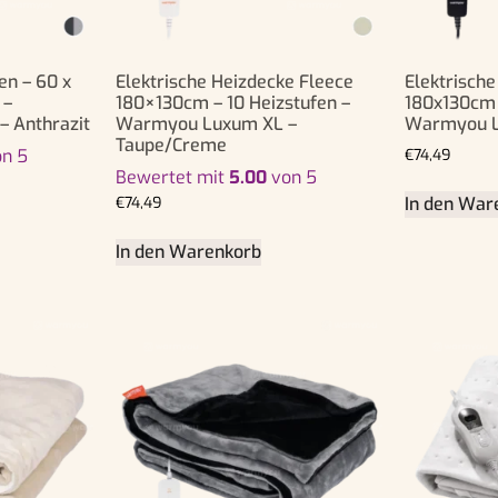
en – 60 x
Elektrische Heizdecke Fleece
Elektrisch
 –
180×130cm – 10 Heizstufen –
180x130cm 
 Anthrazit
Warmyou Luxum XL –
Warmyou L
Taupe/Creme
n 5
€
74,49
Bewertet mit
5.00
von 5
In den War
€
74,49
In den Warenkorb