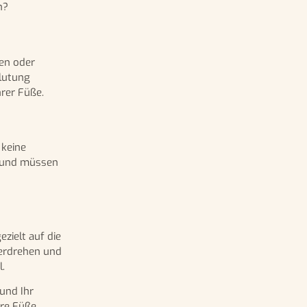
n?
ßen oder
blutung
rer Füße.
 keine
n und müssen
zielt auf die
terdrehen und
.
 und Ihr
hre Füße