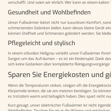
verschafft. Und seien wir ehrlich: Wer kann an einem kal
Gesundheit und Wohlbefinden
Unser Fußwärmer bietet nicht nur luxuriösen Komfort, sonde
schmerzenden Gelenken leiden, kann dieses kleine Gerät e
können Steifheit und Schmerzen gelindert werden. Sie blei
Pflegeleicht und stylisch
In einem stilvollen Hellgrau verleiht unser Fußwärmer Ihr
Sorgen um das Aufräumen – es ist ein Kinderspiel. Dank d
sich keine Gedanken über komplizierte Reinigungsvorgänge
Sparen Sie Energiekosten und g
Wenn die Temperaturen sinken, steigen oft die Energiekost
Körperteile lenken, die sie am meisten benötigen. So könn
es trotzdem warm und behaglich haben. Dies spart nicht nu
Kurz gesagt, unser elektrischer Fußwärmer ist nicht irgendein
Wohlbefinden. Tauchen Sie ein in die Wärme und entdecken S