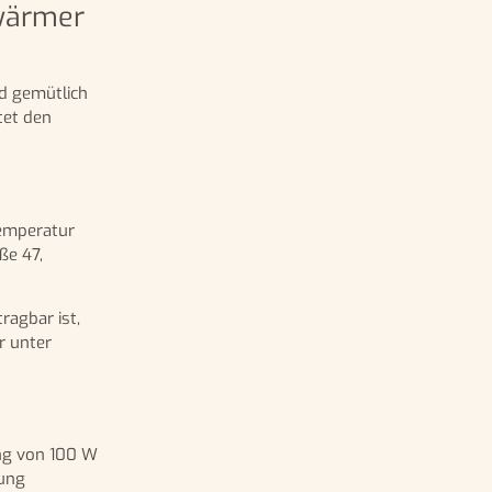
wärmer
nd gemütlich
tet den
Temperatur
ße 47,
agbar ist,
r unter
ung von 100 W
rung