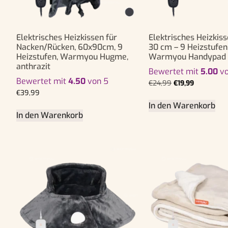
Elektrisches Heizkissen für
Elektrisches Heizkiss
Nacken/Rücken, 60x90cm, 9
30 cm – 9 Heizstufen
Heizstufen, Warmyou Hugme,
Warmyou Handypad –
anthrazit
Bewertet mit
5.00
vo
Bewertet mit
4.50
von 5
€
24,99
€
19,99
€
39,99
In den Warenkorb
In den Warenkorb