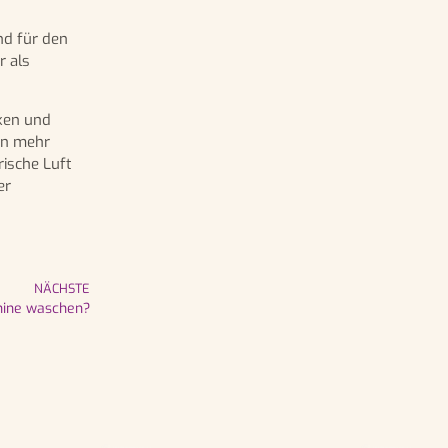
nd für den
r als
cken und
en mehr
rische Luft
er
NÄCHSTE
hine waschen?