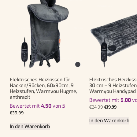
Elektrisches Heizkissen für
Elektrisches Heizkiss
Nacken/Rücken, 60x90cm, 9
30 cm – 9 Heizstufen
Heizstufen, Warmyou Hugme,
Warmyou Handypad –
anthrazit
Bewertet mit
5.00
vo
Bewertet mit
4.50
von 5
€
24,99
€
19,99
€
39,99
In den Warenkorb
In den Warenkorb