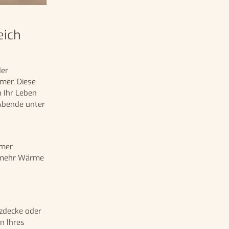
eich
der
rmer. Diese
 Ihr Leben
 Abende unter
rmer
e mehr Wärme
izdecke oder
n Ihres