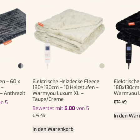
en – 60 x
Elektrische Heizdecke Fleece
Elektrisch
 –
180×130cm – 10 Heizstufen –
180x130cm 
 Anthrazit
Warmyou Luxum XL –
Warmyou L
Taupe/Creme
n 5
€
74,49
Bewertet mit
5.00
von 5
In den War
€
74,49
In den Warenkorb