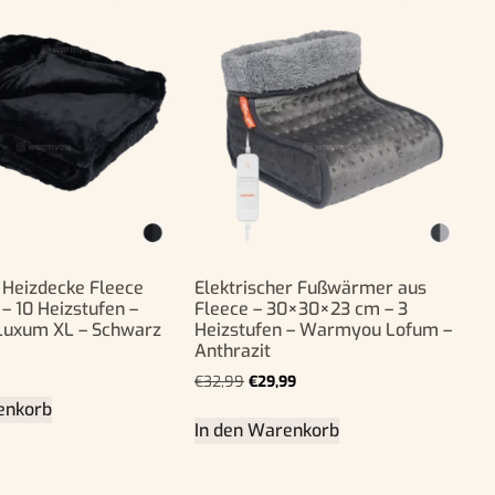
e Heizdecke Fleece
Elektrischer Fußwärmer aus
– 10 Heizstufen –
Fleece – 30×30×23 cm – 3
uxum XL – Schwarz
Heizstufen – Warmyou Lofum –
Anthrazit
€
32,99
€
29,99
enkorb
In den Warenkorb