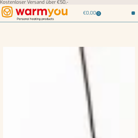
Kostenloser Versand über €50,-
€
0,00
0