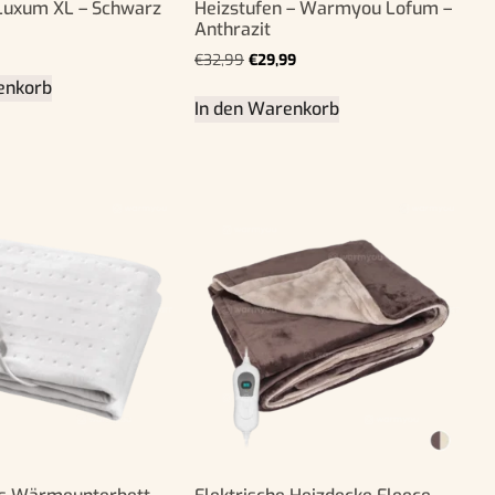
uxum XL – Schwarz
Heizstufen – Warmyou Lofum –
Anthrazit
€
32,99
€
29,99
enkorb
In den Warenkorb