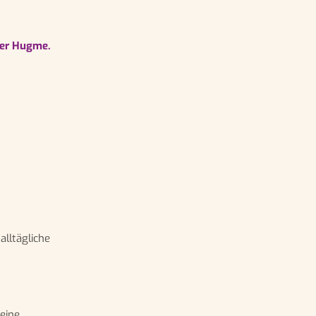
mer Hugme.
lltägliche
eine