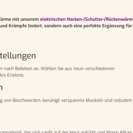
 Wärme mit unserem
elektrischen Nacken-/Schulter-/Rückenwär
n und Krämpfe lindert, sondern auch eine perfekte Ergänzung für
stellungen
r nach Belieben an. Wählen Sie aus neun verschiedenen
es Erlebnis.
n
 von Beschwerden, beruhigt verspannte Muskeln und reduziert a
ematerial, das sich sanft auf der Haut anfühlt und Ihrem Alltag 