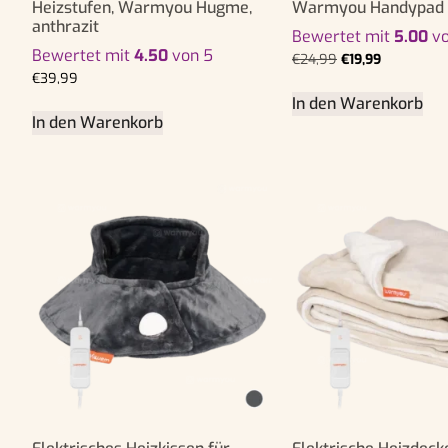
Heizstufen, Warmyou Hugme,
Warmyou Handypad –
anthrazit
Bewertet mit
5.00
vo
Bewertet mit
4.50
von 5
€
24,99
€
19,99
€
39,99
In den Warenkorb
In den Warenkorb