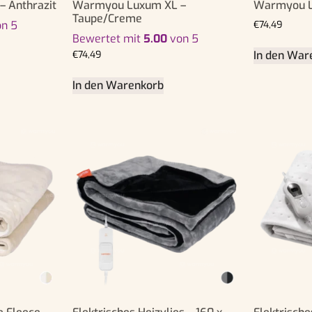
 Anthrazit
Warmyou Luxum XL –
Warmyou L
Taupe/Creme
n 5
€
74,49
Bewertet mit
5.00
von 5
In den War
€
74,49
In den Warenkorb