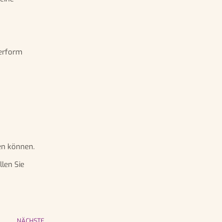
perform
en können.
len Sie
NÄCHSTE