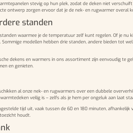
warmtepanelen stevig op hun plek, zodat de deken niet verschuift 
cte ontwerp zorgen ervoor dat je de nek- en rugwarmer overal kun
rdere standen
tanden waarmee je de temperatuur zelf kunt regelen. Of je nu ki
trole. Sommige modellen hebben drie standen, andere bieden tot w
ktrische dekens en warmers in ons assortiment zijn eenvoudig te
rmen en genieten.
eschikken al onze nek- en rugwarmers over een dubbele oververhi
armtedeken veilig is – zelfs als je hem per ongeluk aan laat sta
estelde tijd uit, vaak tussen de 60 en 180 minuten, afhankelijk v
toezicht houdt.
ank