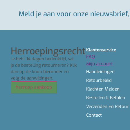
Meld je aan voor onze nieuwsbrief, 
Herroepingsrecht
Klantenservice
FAQ
Je hebt 14 dagen bedenktijd, wil
Mijn account
je de bestelling retourneren? Klik
dan op de knop hieronder en
Handleidingen
volg de aanwijzingen.
Retourbeleid
herroep aankoop
Klachten Melden
Bestellen & Betalen
Verzenden En Retour
Contact