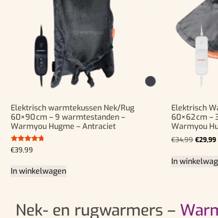
Elektrisch warmtekussen Nek/Rug
Elektrisch 
60×90 cm – 9 warmtestanden –
60×62 cm – 
Warmyou Hugme – Antraciet
Warmyou Hug
€
34,99
€
29,99
Gewaardeerd
€
39,99
4.50
In winkelwa
uit 5
In winkelwagen
Nek- en rugwarmers –
Warm