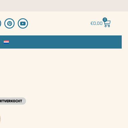
0
€
0,00
UITVERKOCHT