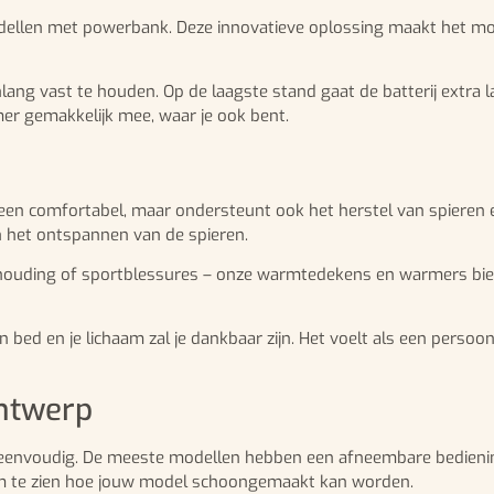
ellen met powerbank. Deze innovatieve oplossing maakt het mog
g vast te houden. Op de laagste stand gaat de batterij extra la
er gemakkelijk mee, waar je ook bent.
lleen comfortabel, maar ondersteunt ook het herstel van spiere
n het ontspannen van de spieren.
 houding of sportblessures – onze warmtedekens en warmers biede
d en je lichaam zal je dankbaar zijn. Het voelt als een persoon
ntwerp
 eenvoudig. De meeste modellen hebben een afneembare bedieni
t om te zien hoe jouw model schoongemaakt kan worden.