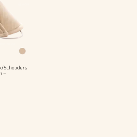
k/Schouders
n –