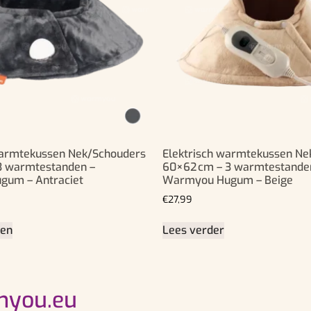
Warmtekussen Nek/Schouders
Elektrisch warmtekussen Ne
3 warmtestanden –
60×62 cm – 3 warmtestande
um – Antraciet
Warmyou Hugum – Beige
€
27,99
gen
Lees verder
you.eu