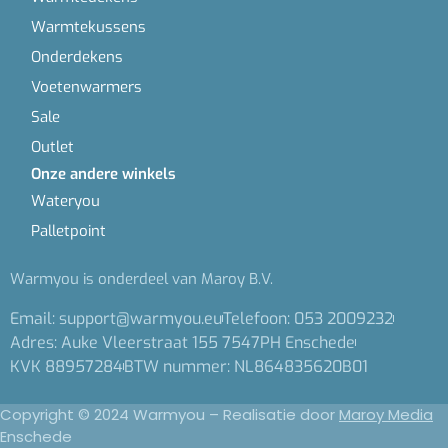
Warmtekussens
Onderdekens
Voetenwarmers
Sale
Outlet
Onze andere winkels
Wateryou
Palletpoint
Warmyou is onderdeel van Maroy B.V.
Email: support@warmyou.eu
Telefoon: 053 2009232
Adres: Auke Vleerstraat 155 7547PH Enschede
KVK 88957284
BTW nummer: NL864835620B01
Copyright © 2024 Warmyou – Realisatie door
Maroy Media
Enschede