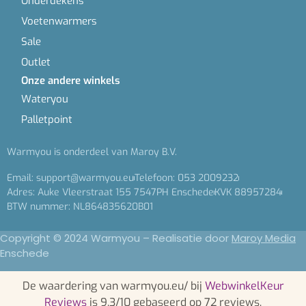
Onderdekens
Voetenwarmers
Sale
Outlet
Onze andere winkels
Wateryou
Palletpoint
Warmyou is onderdeel van Maroy B.V.
Email: support@warmyou.eu
Telefoon: 053 2009232
Adres: Auke Vleerstraat 155 7547PH Enschede
KVK 88957284
BTW nummer: NL864835620B01
Copyright © 2024 Warmyou – Realisatie door
Maroy Media
Enschede
De waardering van warmyou.eu/ bij
WebwinkelKeur
Reviews
is 9.3/10 gebaseerd op 72 reviews.