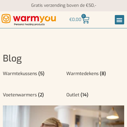
Gratis verzending boven de €50,-
0
€
0,00
Nek-
Blog
Warmtekussens
(5)
Warmtedekens
(8)
Voetenwarmers
(2)
Outlet
(14)