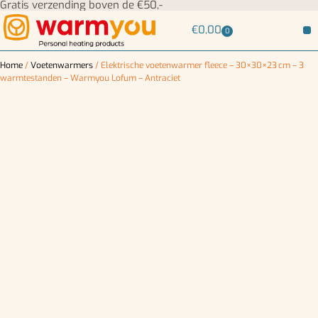
Gratis verzending boven de €50,-
€
0,00
0
Home
/
Voetenwarmers
/ Elektrische voetenwarmer fleece – 30×30×23 cm – 3
warmtestanden – Warmyou Lofum – Antraciet
SALE