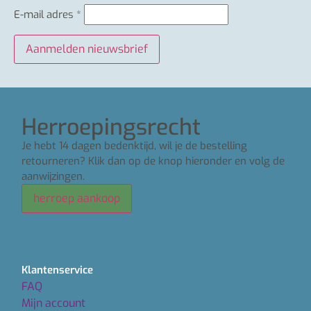
E-mail adres
*
Herroepingsrecht
Je hebt 14 dagen bedenktijd, wil je de bestelling
retourneren? Klik dan op de knop hieronder en volg de
aanwijzingen.
herroep aankoop
Klantenservice
FAQ
Mijn account