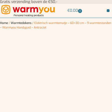
Gratis verzending boven de €50,-
€
0,00
0
Home
/
Warmtedekens
/ Elektrisch warmtematje – 60×30 cm – 9 warmtestanden
– Warmyou Handypad – Antraciet
SALE