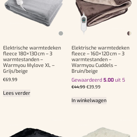
Elektrische warmtedeken
Elektrische warmtedeken
fleece 180×130 cm – 3
fleece – 160×120 cm – 3
warmtestanden –
warmtestanden –
Warmyou Mylove XL –
Warmyou Cuddels –
Grijs/beige
Bruin/beige
€
69,99
Gewaardeerd
5.00
uit 5
€
44,99
€
39,99
Lees verder
In winkelwagen