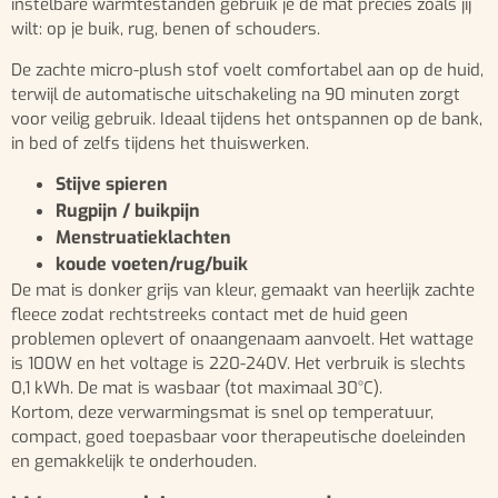
instelbare warmtestanden gebruik je de mat precies zoals jij
wilt: op je buik, rug, benen of schouders.
De zachte micro-plush stof voelt comfortabel aan op de huid,
terwijl de automatische uitschakeling na 90 minuten zorgt
voor veilig gebruik. Ideaal tijdens het ontspannen op de bank,
in bed of zelfs tijdens het thuiswerken.
Stijve spieren
Rugpijn / buikpijn
Menstruatieklachten
koude voeten/rug/buik
De mat is donker grijs van kleur, gemaakt van heerlijk zachte
fleece zodat rechtstreeks contact met de huid geen
problemen oplevert of onaangenaam aanvoelt. Het wattage
is 100W en het voltage is 220-240V. Het verbruik is slechts
0,1 kWh. De mat is wasbaar (tot maximaal 30°C).
Kortom, deze verwarmingsmat is snel op temperatuur,
compact, goed toepasbaar voor therapeutische doeleinden
en gemakkelijk te onderhouden.