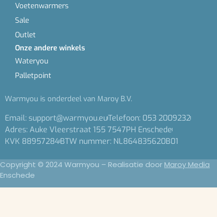
Voetenwarmers
Sale
Outlet
Onze andere winkels
Wateryou
Palletpoint
Warmyou is onderdeel van Maroy B.V.
Email: support@warmyou.eu
Telefoon: 053 2009232
Adres: Auke Vleerstraat 155 7547PH Enschede
KVK 88957284
BTW nummer: NL864835620B01
Copyright © 2024 Warmyou – Realisatie door
Maroy Media
Enschede