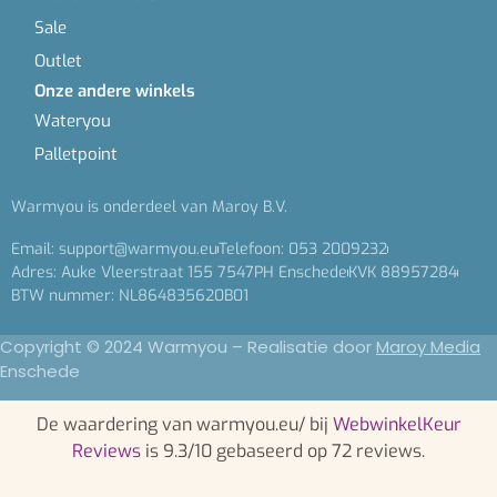
Sale
Outlet
Onze andere winkels
Wateryou
Palletpoint
Warmyou is onderdeel van Maroy B.V.
Email: support@warmyou.eu
Telefoon: 053 2009232
Adres: Auke Vleerstraat 155 7547PH Enschede
KVK 88957284
BTW nummer: NL864835620B01
Copyright © 2024 Warmyou – Realisatie door
Maroy Media
Enschede
De waardering van warmyou.eu/ bij
WebwinkelKeur
Reviews
is 9.3/10 gebaseerd op 72 reviews.