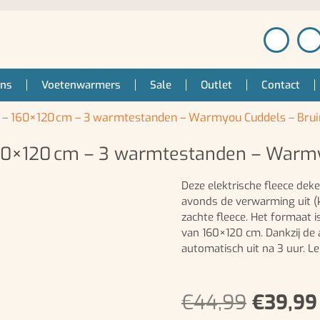
ens
Voetenwarmers
Sale
Outlet
Contact
e – 160×120 cm – 3 warmtestanden – Warmyou Cuddels – Brui
160×120 cm – 3 warmtestanden – Warmy
Deze elektrische fleece deke
avonds de verwarming uit (
zachte fleece. Het formaat 
van 160×120 cm. Dankzij de 
automatisch uit na 3 uur. Le
€
44,99
€
39,99