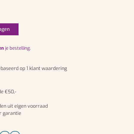
agen
en
je bestelling.
ebaseerd op
1
klant waardering
de €50,-
en uit eigen voorraad
r garantie