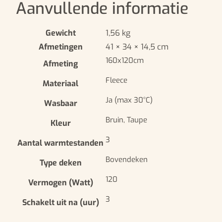
Aanvullende informatie
Gewicht
1,56 kg
Afmetingen
41 × 34 × 14,5 cm
160x120cm
Afmeting
Fleece
Materiaal
Ja (max 30°C)
Wasbaar
Bruin, Taupe
Kleur
3
Aantal warmtestanden
Bovendeken
Type deken
120
Vermogen (Watt)
3
Schakelt uit na (uur)