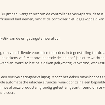
 30 graden. Vergeet niet om de controller te verwijderen, deze i
frissend bad nemen, omdat de controller niet losgekoppeld kan w
nkelijk van de omgevingstemperatuur.
m verschillende voordelen te bieden. In tegenstelling tot draa
e dekens zelf. Met onze bedrade deken hoef je niet te wachten t
ovendien word zo het hele deken gelijkmatig verwarmd, wat resu
 een oververhittingsbeveiliging. Mocht het deken onverhoopt te 
e automatische uitschakelfunctie, waardoor ze na een bepaalde tij
en we al onze producten grondig getest en gecertificeerd om te 
s bieden.