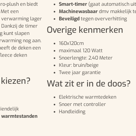
ro-plush en biedt
Smart-timer
(gaat automatisch uit
. Met een
Machinewasbaar
dmv makkelijk te
e verwarming lager
Beveiligd
tegen oververhitting
. Dankzij de timer
Overige kenmerken
ig kunt slapen
verwarming nog aan.
160x120cm
heeft de deken een
maximaal 120 Watt
fleece deken
Snoerlengte: 2,40 Meter
Kleur: bruin/beige
Twee jaar garantie
 kiezen?
Wat zit er in de doos?
Elektrische warmtedeken
Snoer met controller
iendelijk
Handleiding
 warmtestanden