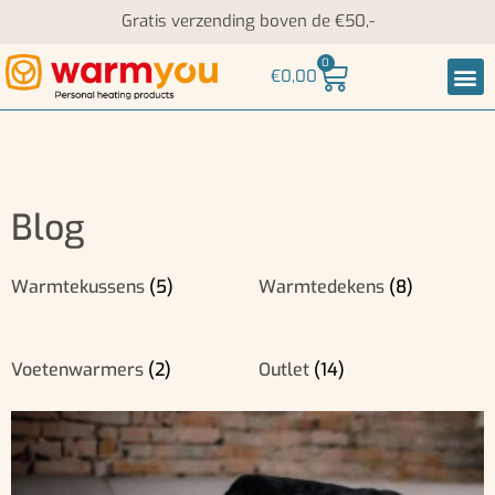
Gratis verzending boven de €50,-
0
€
0,00
Nek-
Blog
Warmtekussens
(5)
Warmtedekens
(8)
Voetenwarmers
(2)
Outlet
(14)