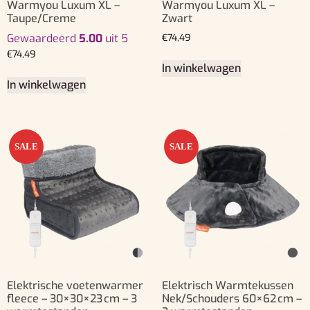
Warmyou Luxum XL –
Warmyou Luxum XL –
Taupe/Creme
Zwart
Gewaardeerd
5.00
uit 5
€
74,49
€
74,49
In winkelwagen
In winkelwagen
SALE
SALE
Elektrische voetenwarmer
Elektrisch Warmtekussen
fleece – 30×30×23 cm – 3
Nek/Schouders 60×62 cm –