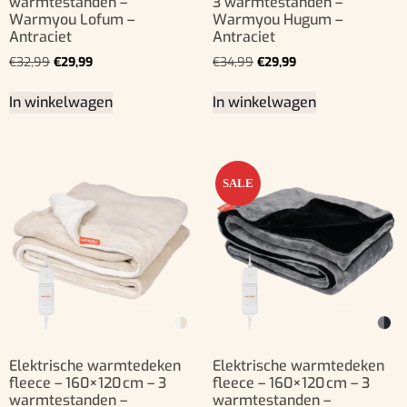
warmtestanden –
3 warmtestanden –
Warmyou Lofum –
Warmyou Hugum –
Antraciet
Antraciet
€
32,99
€
29,99
€
34,99
€
29,99
In winkelwagen
In winkelwagen
SALE
Elektrische warmtedeken
Elektrische warmtedeken
fleece – 160×120 cm – 3
fleece – 160×120 cm – 3
warmtestanden –
warmtestanden –