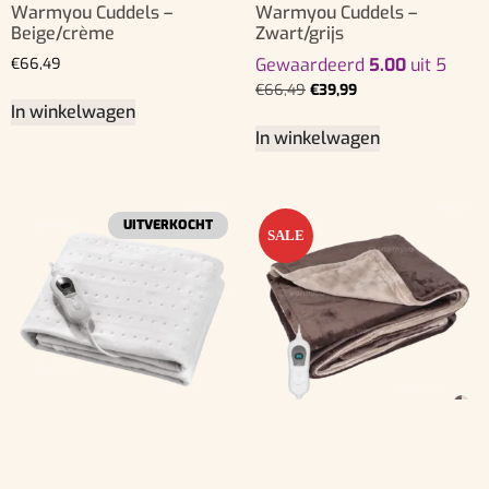
Warmyou Cuddels –
Warmyou Cuddels –
Beige/crème
Zwart/grijs
€
66,49
Gewaardeerd
5.00
uit 5
€
66,49
€
39,99
In winkelwagen
In winkelwagen
UITVERKOCHT
SALE
Elektrische Onderdeken
Elektrische warmtedeken
1‑persoon – 150×80 cm –
fleece – 160×120 cm – 3