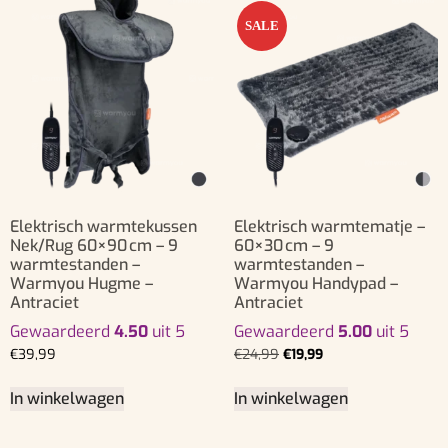
SALE
Elektrisch warmtekussen
Elektrisch warmtematje –
Nek/Rug 60×90 cm – 9
60×30 cm – 9
warmtestanden –
warmtestanden –
Warmyou Hugme –
Warmyou Handypad –
Antraciet
Antraciet
Gewaardeerd
4.50
uit 5
Gewaardeerd
5.00
uit 5
€
39,99
€
24,99
€
19,99
In winkelwagen
In winkelwagen