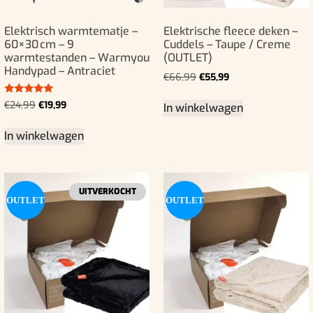
Elektrisch warmtematje –
Elektrische fleece deken –
60×30 cm – 9
Cuddels – Taupe / Creme
warmtestanden – Warmyou
(OUTLET)
Handypad – Antraciet
€
66,99
€
55,99
Gewaardeerd
€
24,99
€
19,99
In winkelwagen
5.00
uit 5
In winkelwagen
UITVERKOCHT
OUTLET
OUTLET