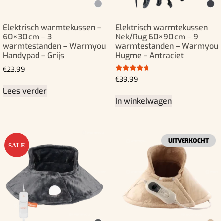
Elektrisch warmtekussen –
Elektrisch warmtekussen
60×30 cm – 3
Nek/Rug 60×90 cm – 9
warmtestanden – Warmyou
warmtestanden – Warmyou
Handypad – Grijs
Hugme – Antraciet
€
23,99
Gewaardeerd
€
39,99
4.50
Lees verder
uit 5
In winkelwagen
UITVERKOCHT
SALE