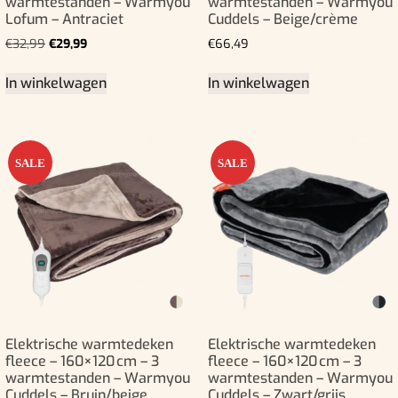
warmtestanden – Warmyou
warmtestanden – Warmyou
Lofum – Antraciet
Cuddels – Beige/crème
€
32,99
€
29,99
€
66,49
In winkelwagen
In winkelwagen
SALE
SALE
Elektrische warmtedeken
Elektrische warmtedeken
fleece – 160×120 cm – 3
fleece – 160×120 cm – 3
warmtestanden – Warmyou
warmtestanden – Warmyou
Cuddels – Bruin/beige
Cuddels – Zwart/grijs