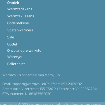
Ontdek
Warmtedekens
Warmtekussens
Onderdekens
Voetenwarmers
Sale
Outlet
Onze andere winkels
Wateryou
Palletpoint
Warmyou is onderdeel van Maroy B.V.
Email: support@warmyou.eu
Telefoon: 053 2009232
Adres: Auke Vleerstraat 155 7547PH Enschede
KVK 88957284
BTW nummer: NL864835620B01
Copyright © 2024 Warmyou – Realisatie door
Maroy Media