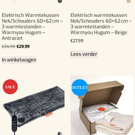
Elektrisch Warmtekussen
Elektrisch warmtekussen
Nek/Schouders 60×62 cm –
Nek/Schouders 60×62 cm –
3 warmtestanden –
3 warmtestanden –
Warmyou Hugum –
Warmyou Hugum – Beige
Antraciet
€
27,99
€
34,99
€
29,99
Lees verder
In winkelwagen
SALE
OUTLET