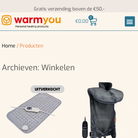
Gratis verzending boven de €50,-
0
€
0,00
Nek-
Home
/ Producten
Archieven: Winkelen
UITVERKOCHT