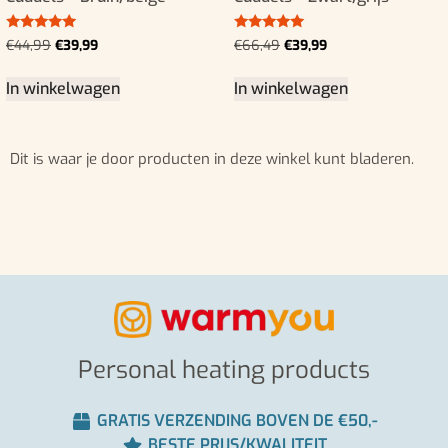
Gewaardeerd
Gewaardeerd
€
44,99
€
39,99
€
66,49
€
39,99
5.00
5.00
uit 5
uit 5
In winkelwagen
In winkelwagen
Dit is waar je door producten in deze winkel kunt bladeren.
Personal heating products
GRATIS VERZENDING BOVEN DE €50,-
BESTE PRIJS/KWALITEIT